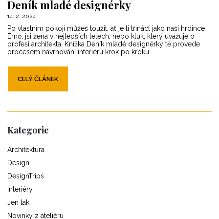
Deník mladé designérky
14. 2. 2024
Po vlastním pokoji můžeš toužit, ať je ti třináct jako naší hrdince
Emě, jsi žena v nejlepších letech, nebo kluk, který uvažuje o
profesi architekta. Knížka Deník mladé designérky tě provede
procesem navrhování interiéru krok po kroku.
CELÝ ČLÁNEK
Kategorie
Architektura
Design
DesignTrips
Interiéry
Jen tak
Novinky z ateliéru