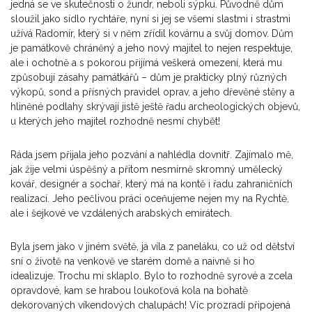
jedná se ve skutečnosti o žundr, neboli sýpku. Původně dům
sloužil jako sídlo rychtáře, nyní si jej se všemi slastmi i strastmi
užívá Radomír, který si v něm zřídil kovárnu a svůj domov. Dům
je památkově chráněný a jeho nový majitel to nejen respektuje,
ale i ochotně a s pokorou přijímá veškerá omezení, která mu
způsobují zásahy památkářů – dům je prakticky plný různých
výkopů, sond a přísných pravidel oprav, a jeho dřevěné stěny a
hliněné podlahy skrývají jistě ještě řadu archeologických objevů,
u kterých jeho majitel rozhodně nesmí chybět!
Ráda jsem přijala jeho pozvání a nahlédla dovnitř. Zajímalo mě,
jak žije velmi úspěšný a přitom nesmírně skromný umělecký
kovář, designér a sochař, který má na kontě i řadu zahraničních
realizací. Jeho pečlivou práci oceňujeme nejen my na Rychtě,
ale i šejkové ve vzdálených arabských emirátech.
Byla jsem jako v jiném světě, já víla z paneláku, co už od dětství
sní o životě na venkově ve starém domě a naivně si ho
idealizuje. Trochu mi sklaplo. Bylo to rozhodně syrové a zcela
opravdové, kam se hrabou loukoťová kola na bohatě
dekorovaných víkendových chalupách! Víc prozradí připojená