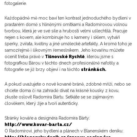
fotogalerie.
Každopádně mě moc baví ten kontrast jednoduchého bydlení v
prastarém domě s hliněnými omítkami a Radomírovou volnou
tvorbou, která je ve své síle a hrubosti velmi ušlechtilá. Pracuje
nejen s kovem, ale kombinuje ho s kameny i sklem, vytváří
šperky, zvířata, květiny a jiné umělecké artefakty. A kromě toho je
samozřejmě i šikovným řemeslníkem. Jeho kovařinu můžete
ocenit třeba právě v
Tišnovské Rychtě
, kterou jsme s
fotografkou Bárou v těchto dnech profesionálně nafotily a
fotografie se již brzy objeví i na těchto
stránkách
.
A pokud uvažujete o nové kované bráně, zdobné mříži, nebo se
chcete doma či na zahradě dívat na krásné kousky z kovu,
zkuste oslovit Radomíra Bártu. Setkáte se se zajímavým
člověkem, který žije a tvoří autenticky.
Stránky kováře a designéra Radomíra Bárty:
http://www.kovar-barta.cz/
O Radomírovi, jeho bydlení a plánech v Blanenském deníku: