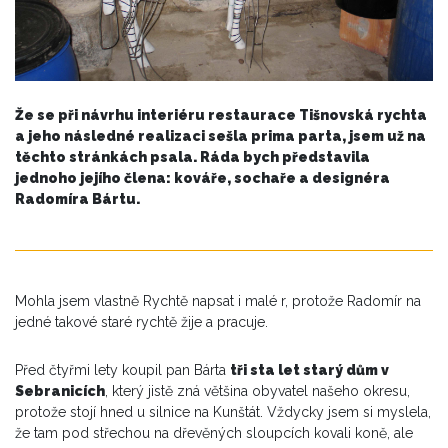
Že se při návrhu interiéru restaurace Tišnovská rychta
a jeho následné realizaci sešla prima parta, jsem už na
těchto stránkách psala. Ráda bych představila
jednoho jejího člena: kováře, sochaře a designéra
Radomíra Bártu.
Mohla jsem vlastně Rychtě napsat i malé r, protože Radomír na
jedné takové staré rychtě žije a pracuje.
Před čtyřmi lety koupil pan Bárta
tři sta let starý dům v
Sebranicích
, který jistě zná většina obyvatel našeho okresu,
protože stojí hned u silnice na Kunštát. Vždycky jsem si myslela,
že tam pod střechou na dřevěných sloupcích kovali koně, ale