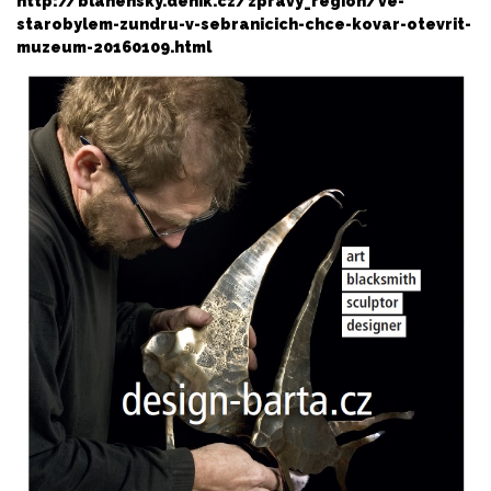
http://blanensky.denik.cz/zpravy_region/ve-
starobylem-zundru-v-sebranicich-chce-kovar-otevrit-
muzeum-20160109.html