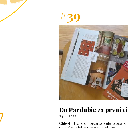
#39
Do Pardubic za první v
24. 8. 2022
Ctíte-li dílo architekta Josefa Gočára,