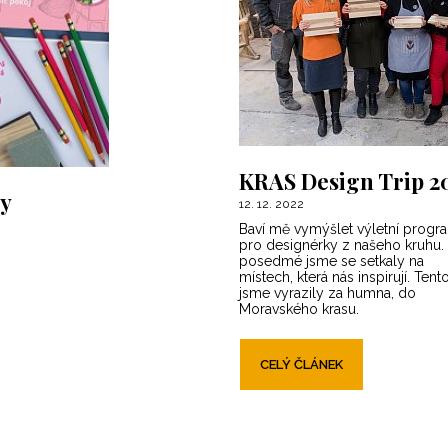
KRAS Design Trip 2
ky
12. 12. 2022
Baví mě vymýšlet výletní progr
pro designérky z našeho kruhu.
posedmé jsme se setkaly na
místech, která nás inspirují. Tent
jsme vyrazily za humna, do
Moravského krasu.
CELÝ ČLÁNEK