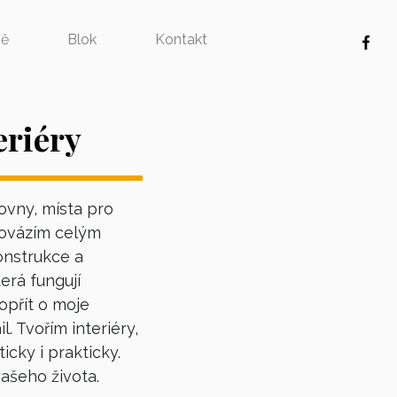
ě
Blok
Kontakt
eriéry
ovny, místa pro
rovázím celým
onstrukce a
erá fungují
opřít o moje
l. Tvořím interiéry,
icky i prakticky.
ašeho života.