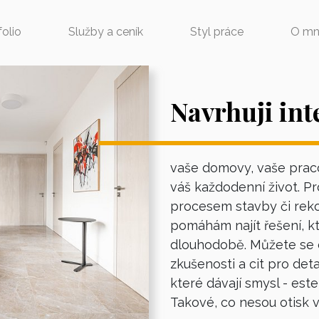
folio
Služby a ceník
Styl práce
O mn
Navrhuji int
vaše domovy, vaše prac
váš každodenní život. P
procesem stavby či rek
pomáhám najít řešení, kt
dlouhodobě. Můžete se 
zkušenosti a cit pro detai
které dávají smysl - estet
Takové, co nesou otisk v