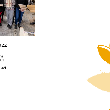
022
am
 Už
okrát